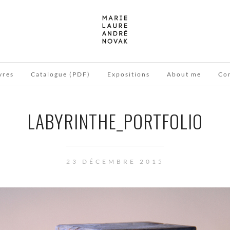
vres
Catalogue (PDF)
Expositions
About me
Co
LABYRINTHE_PORTFOLIO
23 DÉCEMBRE 2015